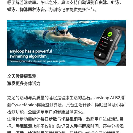
标
了解游泳效率。除此之外，算法支持
自动识别自由泳、蛙泳、
蝶泳、仰泳四种泳姿
，为训练记录提供更多细节。
全天候健康监测
激发更多身体活力
充足的活动与高质量的睡眠是健康生活的基石。anyloop ALB2搭
载CyweeMotion健康监测算法，具备生活计步、睡眠监测及小睡
检测功能，全面满足用户的健康监测需求。
生活计步
功能统计每日
步数
与
卡路里消耗
，激励用户达成活动目
标。
睡眠监测
功能不仅能自动记录
入睡与醒来时间
，还会分析
浅