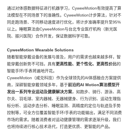
通过对体感数据特征进行机器学习，CyweeMotion有效提高了算
法模型在不同场景下的准确性。CyweeMotion计步算法，针对不
同走跑场景、不同移动速度进行优化，将计步准确率提升至95%
以上。睡眠算法由CyweeMotion与台北专业医疗机构（新光医
院、振兴医院）合作开发，保证数据科学可靠。
CyweeMotion Wearable Solutions
随着智能穿戴设备的发展与普及，用户的需求也越来越多样，智
能穿戴创新势不可挡，具有
更高性能、更个性化、更高性价比
的
智能手环/手表将遍地开花。
CyweeMotion（咸兑科技）作为全球领先的AI体感融合方案提供
商，深耕智能穿戴领域多年，基于
前沿的AI Motion算法模型开
发出一系列专业运动及健康解决方案
，如跑步、骑行、游泳、高
尔夫、羽毛球、室内器械、无器械健身、行为识别、运动生理指
标分析、运动步态分析、睡眠监测、高精度的定位与轨迹及手势
控制等，可全方位覆盖智能手环/手表的功能输出，满足不同消费
市场的需求。随着消费者对运动健康管理的需求逐渐升级，我们
也将持续进行核心技术迭代，打造更优质、更智能的产品。