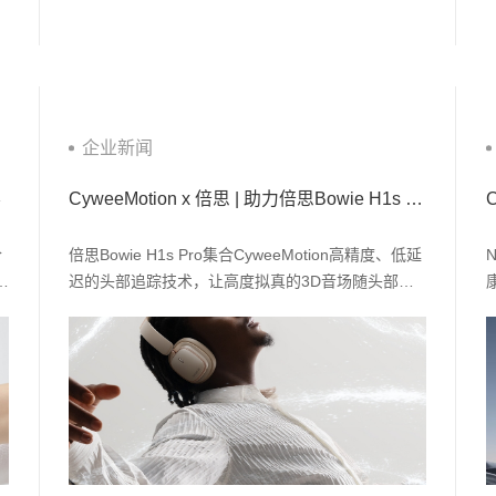
企业新闻
彩
CyweeMotion x 倍思 | 助力倍思Bowie H1s Pro实现头部追踪空间音频
合
倍思Bowie H1s Pro集合CyweeMotion高精度、低延
发
迟的头部追踪技术，让高度拟真的3D音场随头部动
智
作变化。
品
h