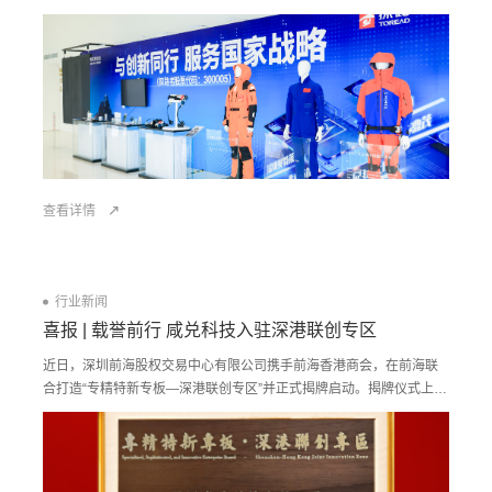
席，CEO刘顺男博士深度参与发布会，并发表“AI+智能穿戴：开启下
一代运动健康新纪元”主题演讲。
查看详情
行业新闻
喜报 | 载誉前行 咸兑科技入驻深港联创专区
近日，深圳前海股权交易中心有限公司携手前海香港商会，在前海联
合打造“专精特新专板—深港联创专区”并正式揭牌启动。揭牌仪式上，
首批8家优质企业获授牌入驻。CyweeMotion咸兑科技以“AI+智能穿
戴：构建多模态运动健康平台”成功入选。